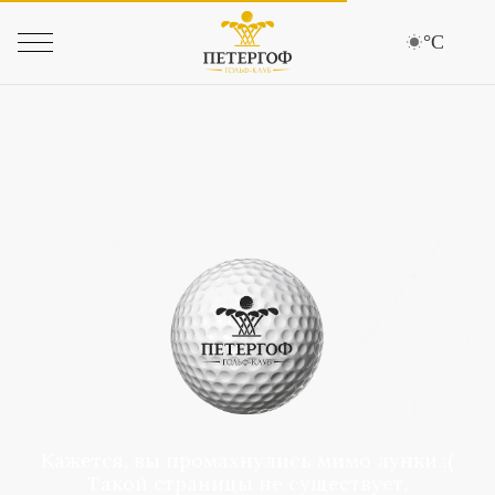
°C
Кажется, вы промахнулись мимо лунки :(
Такой страницы не существует.