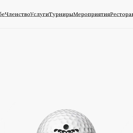
бе
Членство
Услуги
Турниры
Мероприятия
Рестора