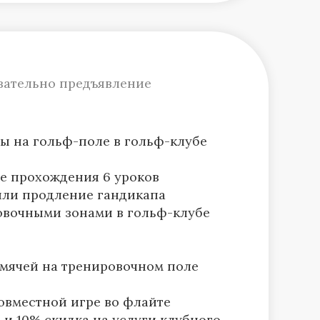
осква) в том числе
етные предложения по запросу
бязательно предъявление
ы на гольф-поле в гольф-клубе
е прохождения 6 уроков
 или продление гандикапа
овочными зонами в гольф-клубе
 мячей на тренировочном поле
овместной игре во флайте
 и 10% скидка на услуги клубного