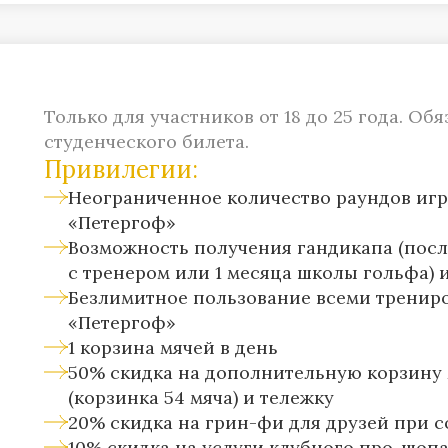
в клубе Golf Estate San Roque (Испания)
Специальные цены в отеле Forest Hills (М
Оставить заявку
и на групповые бронирования
Оставить заявку
Клубные привилегии и специальные пак
в клубе Golf Estate San Roque (Испания)
Только для участников от 18 до 25 года. О
Оставить заявку
студенческого билета.
Привилегии:
Неограниченное количество раундов игр
«Петергоф»
Возможность получения гандикапа (посл
с тренером или 1 месяца школы гольфа)
Безлимитное пользование всеми тренир
«Петергоф»
1 корзина мячей в день
50% скидка на дополнительную корзину
(корзинка 54 мяча) и тележку
20% скидка на грин-фи для друзей при с
10% скидка на услуги клубного про-шопа