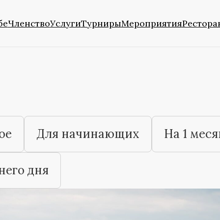
бе
Членство
Услуги
Турниры
Мероприятия
Рестора
ое
Для начинающих
На 1 меся
него дня